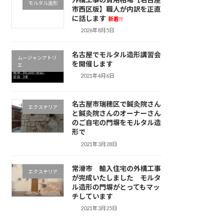
モルタル造形
市西区版】職人が内訳を正直
に話します
新着!!
2026年8月5日
名古屋でモルタル造形講習会
ムージャンアトリ
を開催します
エ
2021年4月6日
名古屋市瑞穂区で鍼灸院さん
エクステリア
と鍼灸院さんのオーナーさん
のご自宅の門塀をモルタル造
形で
2021年3月28日
常滑市 輸入住宅の外構工事
エクステリア
が完成いたしました モルタ
ル造形の門塀がとってもマッ
チしています
2021年3月25日