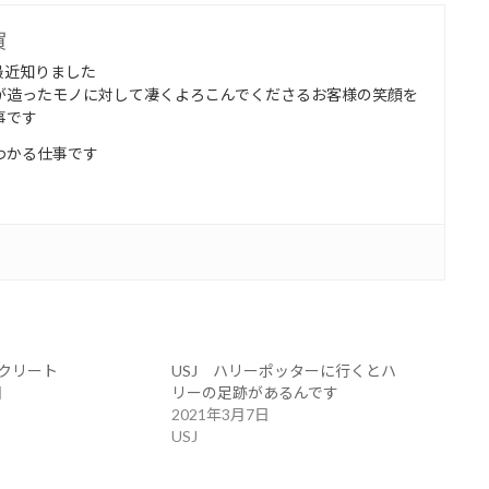
賀
最近知りました
が造ったモノに対して凄くよろこんでくださるお客様の笑顔を
事です
わかる仕事です
クリート
USJ ハリーポッターに行くとハ
日
リーの足跡があるんです
2021年3月7日
USJ