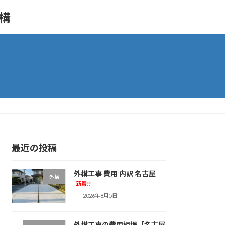
外構
最近の投稿
外構工事 費用 内訳 名古屋
外構
新着!!
2026年8月5日
外構工事の費用相場【名古屋