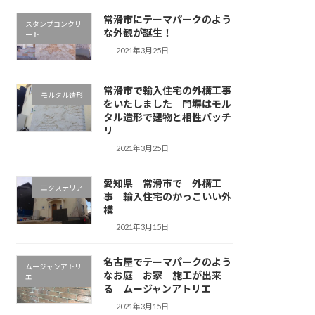
常滑市にテーマパークのよう
スタンプコンクリ
な外観が誕生！
ート
2021年3月25日
常滑市で輸入住宅の外構工事
モルタル造形
をいたしました 門塀はモル
タル造形で建物と相性バッチ
リ
2021年3月25日
愛知県 常滑市で 外構工
エクステリア
事 輸入住宅のかっこいい外
構
2021年3月15日
名古屋でテーマパークのよう
ムージャンアトリ
なお庭 お家 施工が出来
エ
る ムージャンアトリエ
2021年3月15日