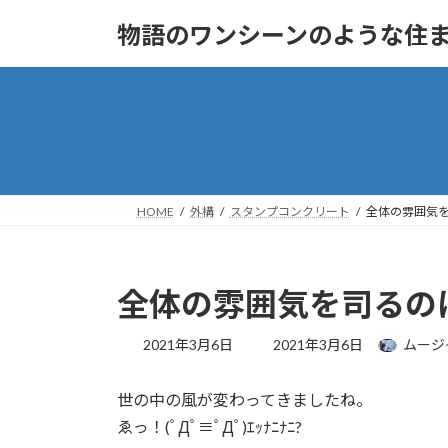
コ
ナ
物語のワンシーンのような住まいへ
ン
ビ
テ
ゲ
ン
ー
ツ
シ
へ
ョ
ス
ン
キ
に
ッ
移
HOME
外構
スタンプコンクリート
全体の雰囲気
プ
動
全体の雰囲気を司るの
最
2021年3月6日
2021年3月6日
ムージ
終
更
世の中の風が変わってきましたね。
新
日
ゑっ！(ﾟДﾟ≡ﾟДﾟ)ｴｯﾅﾆﾅﾆ?
時