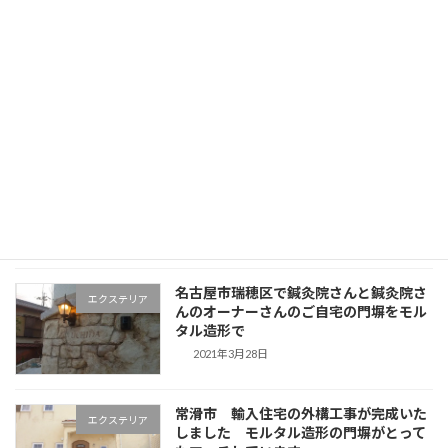
送
外構工事の費用相場【名古屋市西区版】
り
モルタル造形
職人が内訳を正直に話します
新着!!
2026年8月5日
名古屋でモルタル造形講習会を開催しま
ムージャンアトリエ
す
2021年4月6日
名古屋市瑞穂区で鍼灸院さんと鍼灸院さ
エクステリア
んのオーナーさんのご自宅の門塀をモル
タル造形で
2021年3月28日
常滑市 輸入住宅の外構工事が完成いた
エクステリア
しました モルタル造形の門塀がとって