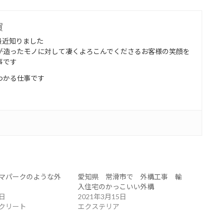
賀
最近知りました
が造ったモノに対して凄くよろこんでくださるお客様の笑顔を
事です
わかる仕事です
マパークのような外
愛知県 常滑市で 外構工事 輸
入住宅のかっこいい外構
5日
2021年3月15日
クリート
エクステリア