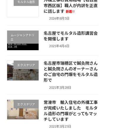
モルタル造形
市西区版】職人が内訳を正直
に話します
新着!!
2026年8月5日
名古屋でモルタル造形講習会
ムージャンアトリ
を開催します
エ
2021年4月6日
名古屋市瑞穂区で鍼灸院さん
エクステリア
と鍼灸院さんのオーナーさん
のご自宅の門塀をモルタル造
形で
2021年3月28日
常滑市 輸入住宅の外構工事
エクステリア
が完成いたしました モルタ
ル造形の門塀がとってもマッ
チしています
2021年3月25日