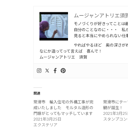
ムージャンアトリエ須
モノづくりが好きってことは
自分のことなのに・・・ 私
見ると本当にやめられない仕
やればやるほど 奥の深さが
なにか造ってって言えば 喜んで！
ムージャンアトリエ 須賀
関連
常滑市 輸入住宅の外構工事が完
常滑市にテー
成いたしました モルタル造形の
観が誕生！
門塀がとってもマッチしています
2021年3月2
2021年3月25日
スタンプコン
エクステリア