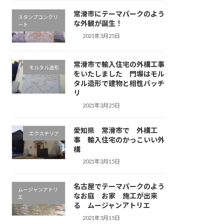
常滑市にテーマパークのよう
スタンプコンクリ
な外観が誕生！
ート
2021年3月25日
常滑市で輸入住宅の外構工事
モルタル造形
をいたしました 門塀はモル
タル造形で建物と相性バッチ
リ
2021年3月25日
愛知県 常滑市で 外構工
エクステリア
事 輸入住宅のかっこいい外
構
2021年3月15日
名古屋でテーマパークのよう
ムージャンアトリ
なお庭 お家 施工が出来
エ
る ムージャンアトリエ
2021年3月15日