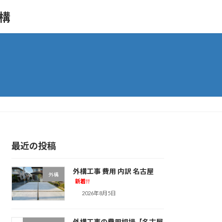
外構
最近の投稿
外構工事 費用 内訳 名古屋
外構
新着!!
2026年8月5日
外構工事の費用相場【名古屋