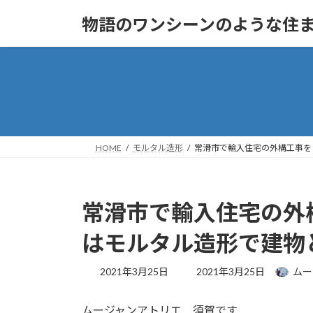
コ
ナ
物語のワンシーンのような住まいへ
ン
ビ
テ
ゲ
ン
ー
ツ
シ
へ
ョ
ス
ン
キ
に
ッ
移
HOME
モルタル造形
常滑市で輸入住宅の外構工事を
プ
動
常滑市で輸入住宅の外
はモルタル造形で建物
最
2021年3月25日
2021年3月25日
ムー
終
更
ムージャンアトリエ 須賀です
新