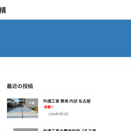
外構
最近の投稿
外構工事 費用 内訳 名古屋
外構
新着!!
2026年8月5日
外構工事の費用相場【名古屋