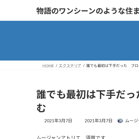
コ
ナ
物語のワンシーンのような住まいへ
ン
ビ
テ
ゲ
ン
ー
ツ
シ
へ
ョ
ス
ン
キ
に
ッ
移
HOME
エクステリア
誰でも最初は下手だった ブロ
プ
動
誰でも最初は下手だっ
む
最
2021年3月7日
2021年3月7日
ムージ
終
更
ムージャンアトリエ 須賀です
新