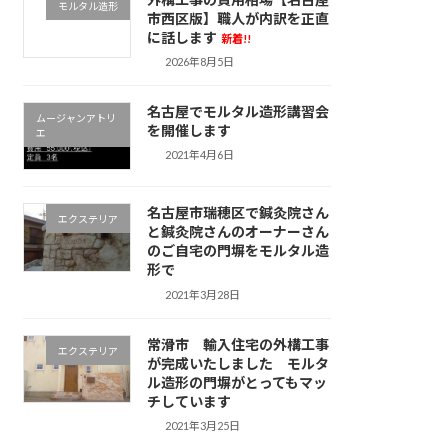
モルタル造形
市西区版】職人が内訳を正直
に話します
新着!!
2026年8月5日
名古屋でモルタル造形講習会
ムージャンアトリ
を開催します
エ
2021年4月6日
名古屋市瑞穂区で鍼灸院さん
エクステリア
と鍼灸院さんのオーナーさん
のご自宅の門塀をモルタル造
形で
2021年3月28日
常滑市 輸入住宅の外構工事
エクステリア
が完成いたしました モルタ
ル造形の門塀がとってもマッ
チしています
2021年3月25日