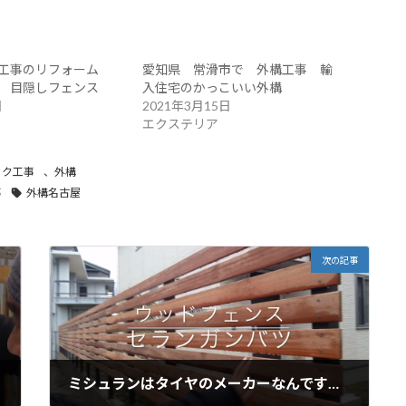
構工事のリフォーム
愛知県 常滑市で 外構工事 輸
 目隠しフェンス
入住宅のかっこいい外構
日
2021年3月15日
エクステリア
ック工事
、
外構
事
外構名古屋
次の記事
ミシュランはタイヤのメーカーなんですが実は・・・