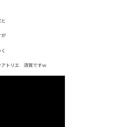
ばと
すが
いく
ンアトリエ 須賀ですｗ