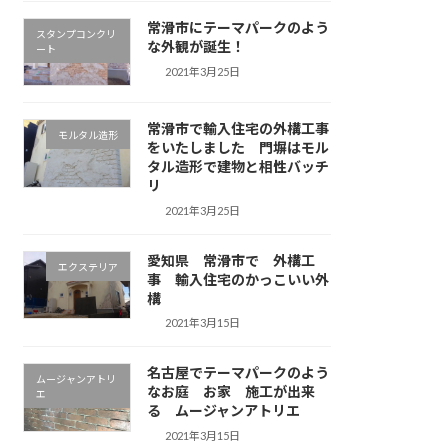
常滑市にテーマパークのよう
スタンプコンクリ
な外観が誕生！
ート
2021年3月25日
常滑市で輸入住宅の外構工事
モルタル造形
をいたしました 門塀はモル
タル造形で建物と相性バッチ
リ
2021年3月25日
愛知県 常滑市で 外構工
エクステリア
事 輸入住宅のかっこいい外
構
2021年3月15日
名古屋でテーマパークのよう
ムージャンアトリ
なお庭 お家 施工が出来
エ
る ムージャンアトリエ
2021年3月15日