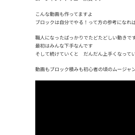
日
時
こんな動画も作ってますよ
:
ブロックは自分でやる！って方の参考になれ
職人になったばっかりでたどたどしい動きで
最初はみんな下手なんです
そして続けていくと だんだん上手くなって
動画もブロック積みも初心者の頃のムージャ