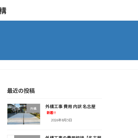
外構
最近の投稿
外構工事 費用 内訳 名古屋
外構
新着!!
2026年8月5日
外構工事の費用相場【名古屋