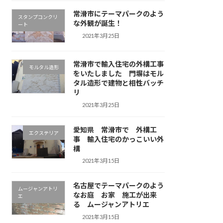
常滑市にテーマパークのよう
スタンプコンクリ
な外観が誕生！
ート
2021年3月25日
常滑市で輸入住宅の外構工事
モルタル造形
をいたしました 門塀はモル
タル造形で建物と相性バッチ
リ
2021年3月25日
愛知県 常滑市で 外構工
エクステリア
事 輸入住宅のかっこいい外
構
2021年3月15日
名古屋でテーマパークのよう
ムージャンアトリ
なお庭 お家 施工が出来
エ
る ムージャンアトリエ
2021年3月15日