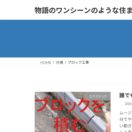
コ
ナ
物語のワンシーンのような住まいへ
ン
ビ
テ
ゲ
ン
ー
ツ
シ
へ
ョ
ス
ン
キ
に
ッ
移
HOME
外構
ブロック工事
プ
動
誰で
エクステリア
202
ムージ
分でや
い動き