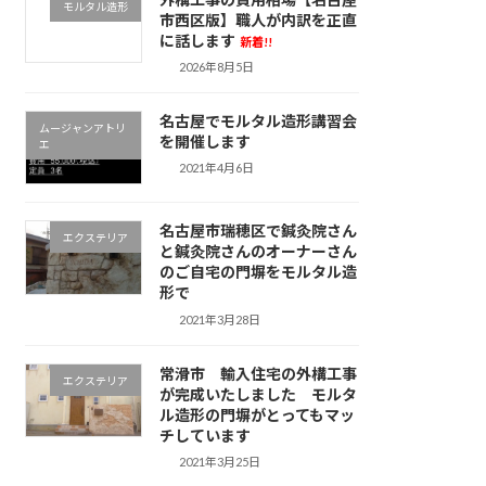
モルタル造形
市西区版】職人が内訳を正直
に話します
新着!!
2026年8月5日
名古屋でモルタル造形講習会
ムージャンアトリ
を開催します
エ
2021年4月6日
名古屋市瑞穂区で鍼灸院さん
エクステリア
と鍼灸院さんのオーナーさん
のご自宅の門塀をモルタル造
形で
2021年3月28日
常滑市 輸入住宅の外構工事
エクステリア
が完成いたしました モルタ
ル造形の門塀がとってもマッ
チしています
2021年3月25日