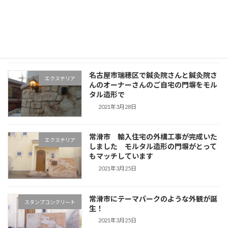
名古屋でモルタル造形講習会を開催しま
ムージャンアトリエ
す
2021年4月6日
名古屋市瑞穂区で鍼灸院さんと鍼灸院さ
エクステリア
んのオーナーさんのご自宅の門塀をモル
タル造形で
2021年3月28日
常滑市 輸入住宅の外構工事が完成いた
エクステリア
しました モルタル造形の門塀がとって
もマッチしています
2021年3月25日
常滑市にテーマパークのような外観が誕
スタンプコンクリート
生！
2021年3月25日