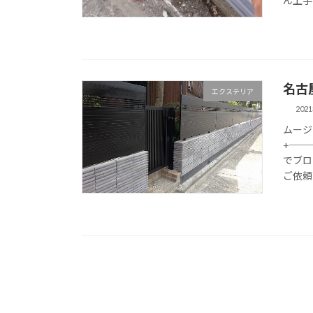
ん上手
名古
エクステリア
202
ムージ
+──
でブロ
ご依頼