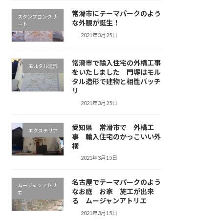
常滑市にテーマパークのよう
スタンプコンクリ
な外観が誕生！
ート
2021年3月25日
常滑市で輸入住宅の外構工事
モルタル造形
をいたしました 門塀はモル
タル造形で建物と相性バッチ
リ
2021年3月25日
愛知県 常滑市で 外構工
エクステリア
事 輸入住宅のかっこいい外
構
2021年3月15日
名古屋でテーマパークのよう
ムージャンアトリ
なお庭 お家 施工が出来
エ
る ムージャンアトリエ
2021年3月15日