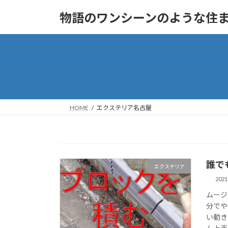
コ
ナ
物語のワンシーンのような住まいへ
ン
ビ
テ
ゲ
ン
ー
ツ
シ
へ
ョ
ス
ン
キ
に
ッ
移
HOME
エクステリア名古屋
プ
動
誰で
エクステリア
202
ムージ
分でや
い動き