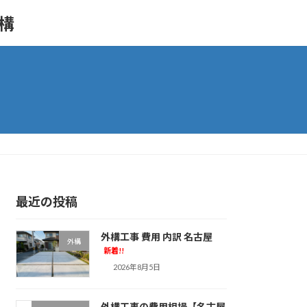
外構
最近の投稿
外構工事 費用 内訳 名古屋
外構
新着!!
2026年8月5日
外構工事の費用相場【名古屋