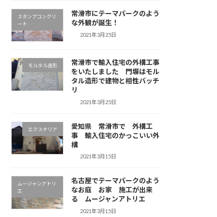
常滑市にテーマパークのよう
スタンプコンクリ
な外観が誕生！
ート
2021年3月25日
常滑市で輸入住宅の外構工事
モルタル造形
をいたしました 門塀はモル
タル造形で建物と相性バッチ
リ
2021年3月25日
愛知県 常滑市で 外構工
エクステリア
事 輸入住宅のかっこいい外
構
2021年3月15日
名古屋でテーマパークのよう
ムージャンアトリ
なお庭 お家 施工が出来
エ
る ムージャンアトリエ
2021年3月15日