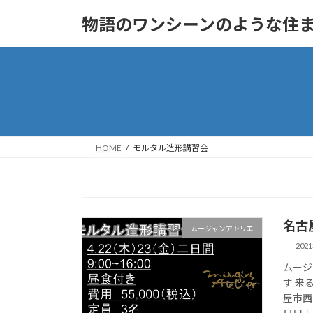
コ
ナ
物語のワンシーンのような住まいへ
ン
ビ
テ
ゲ
ン
ー
ツ
シ
へ
ョ
ス
ン
キ
に
ッ
移
HOME
モルタル造形講習会
プ
動
名古
ムージャンアトリエ
202
ムージ
す 来
屋市西