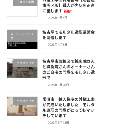
モルタル造形
市西区版】職人が内訳を正直
に話します
新着!!
2026年8月5日
名古屋でモルタル造形講習会
ムージャンアトリ
を開催します
エ
2021年4月6日
名古屋市瑞穂区で鍼灸院さん
エクステリア
と鍼灸院さんのオーナーさん
のご自宅の門塀をモルタル造
形で
2021年3月28日
常滑市 輸入住宅の外構工事
エクステリア
が完成いたしました モルタ
ル造形の門塀がとってもマッ
チしています
2021年3月25日