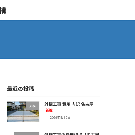
外構
最近の投稿
外構工事 費用 内訳 名古屋
外構
新着!!
2026年8月5日
外構工事の費用相場【名古屋