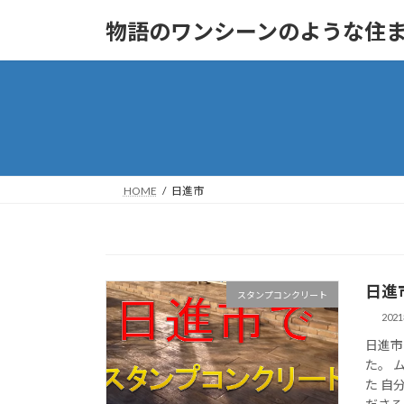
コ
ナ
物語のワンシーンのような住まいへ
ン
ビ
テ
ゲ
ン
ー
ツ
シ
へ
ョ
ス
ン
キ
に
ッ
移
HOME
日進市
プ
動
日進
スタンプコンクリート
202
日進市
た。 
た 自