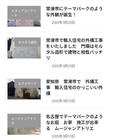
常滑市にテーマパークのよう
スタンプコンクリ
な外観が誕生！
ート
2021年3月25日
常滑市で輸入住宅の外構工事
モルタル造形
をいたしました 門塀はモル
タル造形で建物と相性バッチ
リ
2021年3月25日
愛知県 常滑市で 外構工
エクステリア
事 輸入住宅のかっこいい外
構
2021年3月15日
名古屋でテーマパークのよう
ムージャンアトリ
なお庭 お家 施工が出来
エ
る ムージャンアトリエ
2021年3月15日