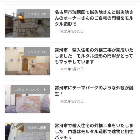
名古屋市瑞穂区で鍼灸院さんと鍼灸院さ
エクステリア
んのオーナーさんのご自宅の門塀をモル
タル造形で
2021年3月28日
常滑市 輸入住宅の外構工事が完成いた
エクステリア
しました モルタル造形の門塀がとって
もマッチしています
2021年3月25日
常滑市にテーマパークのような外観が誕
スタンプコンクリート
生！
2021年3月25日
常滑市で輸入住宅の外構工事をいたしま
モルタル造形
した 門塀はモルタル造形で建物と相性
バッチリ