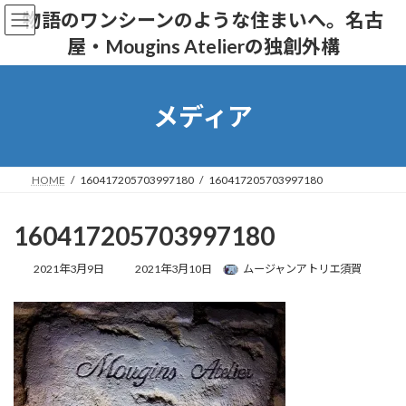
コ
ナ
物語のワンシーンのような住まいへ。名古
ン
ビ
屋・Mougins Atelierの独創外構
テ
ゲ
ン
ー
ツ
シ
へ
ョ
メディア
ス
ン
キ
に
ッ
移
プ
動
HOME
160417205703997180
160417205703997180
160417205703997180
最
2021年3月9日
2021年3月10日
ムージャンアトリエ須賀
終
更
新
日
時
: